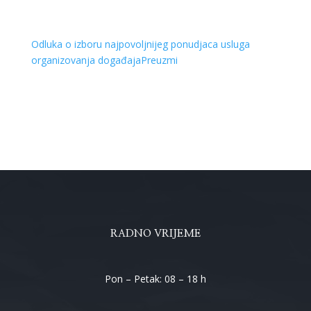
Odluka o izboru najpovoljnijeg ponudjaca usluga
organizovanja događaja
Preuzmi
RADNO VRIJEME
Pon – Petak: 08 – 18 h