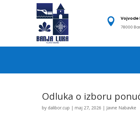
Vojvode 

78000 Ba
Odluka o izboru ponu
by
dalibor.cup
|
maj 27, 2026
|
Javne Nabavke