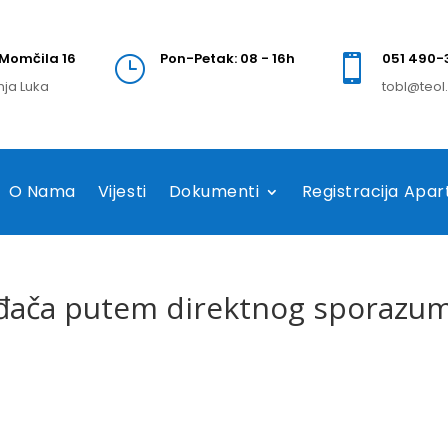
Momčila 16
Pon-Petak: 08 - 16h
051 490-
}

nja Luka
tobl@teol
O Nama
Vijesti
Dokumenti
Registracija Apa
đača putem direktnog sporazum